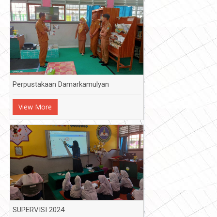
Default
Date
Title
Random
Ascending
Descending
Perpustakaan Damarkamulyan
View More
SUPERVISI 2024