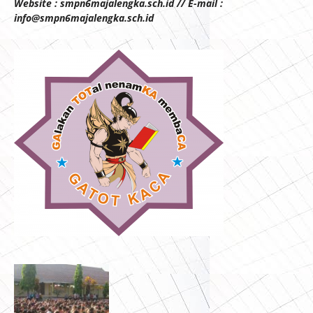
Website : smpn6majalengka.sch.id // E-mail :
info@smpn6majalengka.sch.id