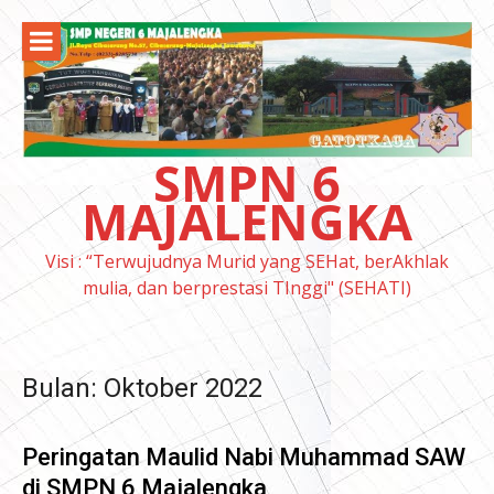
Lompat
ke
konten
SMPN 6
MAJALENGKA
Visi : “Terwujudnya Murid yang SEHat, berAkhlak
mulia, dan berprestasi TInggi" (SEHATI)
Bulan:
Oktober 2022
Peringatan Maulid Nabi Muhammad SAW
di SMPN 6 Majalengka