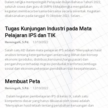
Dalam rangka memperingati Perayaan Bulan Bahasa Tahun 2022,
seluruh siswa dan guru di SMPN 6 Majalengka mengadakan
kegiatan membaca bersama-bersama secara serentak. Kegiatan
dilaksanakan pada tanggal 15 Oktober 2022. Selain…
Tugas Kunjungan Industri pada Mata
Pelajaran IPS dan TIK
Herningsih, S.Pd.
12/10/2022
Salah satu KD dalam mata pelajaran IPS adalah “Menyajikan hasil
analisis tentang ketergantungan antarruang dilihat dari konsep
ekonomi (produksi, distribusi,konsumsi,harga,pasar) dan
pengaruhnya terhadap migrasi penduduk,tranfortasi,lembaga
sosial dan ekonomi,pekerjaan,pendidikan dan kesejahteraan…
Membuat Peta
Herningsih, S.Pd.
12/10/2022
Dalam kegiatan pembelajaran IPS di kelas IX, salah satu
kompetensi dasar yang harus dikuasai oleh siswa adalah
“Menyajikan hasil telaah tentang perubahan keruangan dan