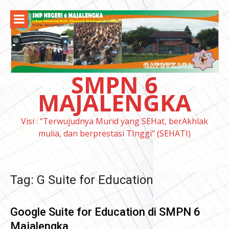
Lompat
ke
konten
SMPN 6
MAJALENGKA
Visi : “Terwujudnya Murid yang SEHat, berAkhlak
mulia, dan berprestasi TInggi" (SEHATI)
Tag:
G Suite for Education
Google Suite for Education di SMPN 6
Majalengka