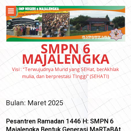
Lompat
ke
konten
SMPN 6
MAJALENGKA
Visi : “Terwujudnya Murid yang SEHat, berAkhlak
mulia, dan berprestasi TInggi" (SEHATI)
Bulan:
Maret 2025
Pesantren Ramadan 1446 H: SMPN 6
Majalengka Bentuk Generasi MaRTaBAt