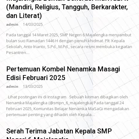
(Mandiri, Religius, Tangguh, Berkarakter,
dan Literat)
admin
14/03/2025
Pada tanggal 14 Maret 2025, SMP Negeri 6 Majalengka menyambut
bulan suci Ramadan 1446 H dengan penuh khidmat. Plt. Kepala
Sekolah, Anto Irianto, S.Pd., M.Pd., secara resmi membuka kegiatan
Pesantren…
Pertemuan Kombel Nenamka Masagi
Edisi Februari 2025
admin
13/03/2025
Lihat postingan ini di Instagram Sebuah kiriman dibagikan oleh
Nenamka Majalengka (@smpn_6_majalengka) Pada tanggal 24
Februari 2025, Komunitas Belajar Nenamka MaSaGi mengadakan
pertemuan penting yang dihadiri oleh Kepala…
Serah Terima Jabatan Kepala SMP