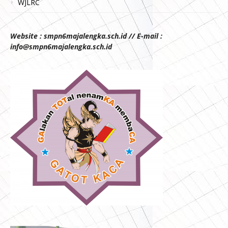
WJLRC
Website : smpn6majalengka.sch.id // E-mail :
info@smpn6majalengka.sch.id