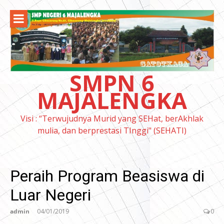
Lompat
ke
konten
SMPN 6
MAJALENGKA
Visi : “Terwujudnya Murid yang SEHat, berAkhlak
mulia, dan berprestasi TInggi" (SEHATI)
Peraih Program Beasiswa di
Luar Negeri
admin
04/01/2019
0