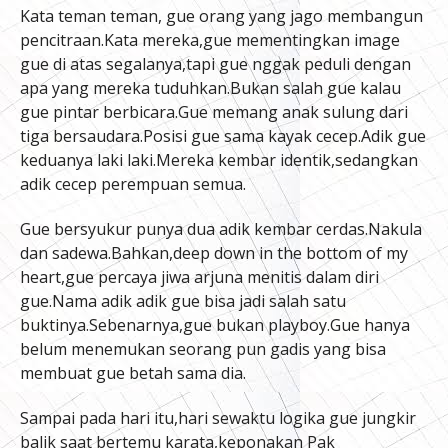
Kata teman teman, gue orang yang jago membangun
pencitraan.Kata mereka,gue mementingkan image
gue di atas segalanya,tapi gue nggak peduli dengan
apa yang mereka tuduhkan.Bukan salah gue kalau
gue pintar berbicara.Gue memang anak sulung dari
tiga bersaudara.Posisi gue sama kayak cecep.Adik gue
keduanya laki laki.Mereka kembar identik,sedangkan
adik cecep perempuan semua.
Gue bersyukur punya dua adik kembar cerdas.Nakula
dan sadewa.Bahkan,deep down in the bottom of my
heart,gue percaya jiwa arjuna menitis dalam diri
gue.Nama adik adik gue bisa jadi salah satu
buktinya.Sebenarnya,gue bukan playboy.Gue hanya
belum menemukan seorang pun gadis yang bisa
membuat gue betah sama dia.
Sampai pada hari itu,hari sewaktu logika gue jungkir
balik saat bertemu karata,keponakan Pak