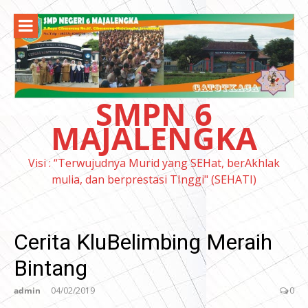
Lompat
ke
konten
SMPN 6
MAJALENGKA
Visi : “Terwujudnya Murid yang SEHat, berAkhlak
mulia, dan berprestasi TInggi" (SEHATI)
Cerita KluBelimbing Meraih
Bintang
admin
04/02/2019
0