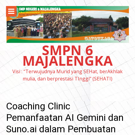
Lompat
ke
konten
SMPN 6
MAJALENGKA
Visi : “Terwujudnya Murid yang SEHat, berAkhlak
mulia, dan berprestasi TInggi" (SEHATI)
Coaching Clinic
Pemanfaatan AI Gemini dan
Suno.ai dalam Pembuatan