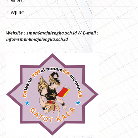
Video
WJLRC
Website : smpn6majalengka.sch.id // E-mail :
info@smpn6majalengka.sch.id