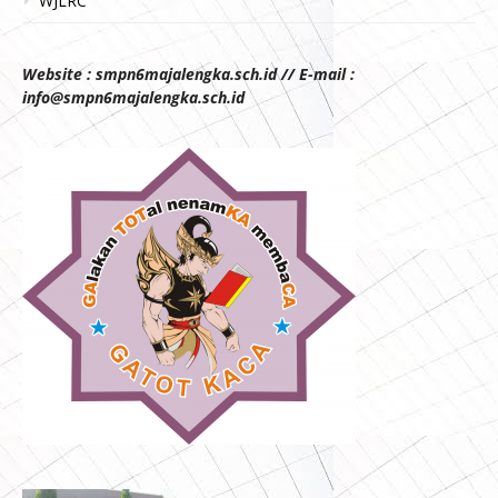
WJLRC
Website : smpn6majalengka.sch.id // E-mail :
info@smpn6majalengka.sch.id