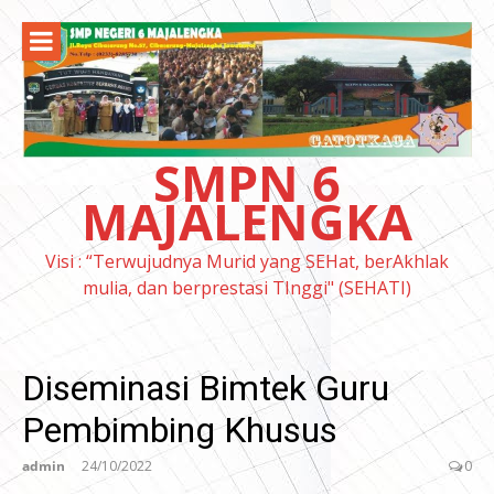
Lompat
ke
konten
SMPN 6
MAJALENGKA
Visi : “Terwujudnya Murid yang SEHat, berAkhlak
mulia, dan berprestasi TInggi" (SEHATI)
Diseminasi Bimtek Guru
Pembimbing Khusus
admin
24/10/2022
0