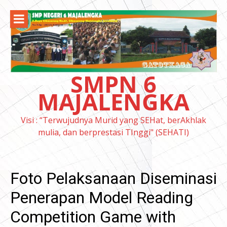
Lompat
ke
konten
SMPN 6
MAJALENGKA
Visi : “Terwujudnya Murid yang SEHat, berAkhlak
mulia, dan berprestasi TInggi" (SEHATI)
Foto Pelaksanaan Diseminasi
Penerapan Model Reading
Competition Game with