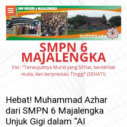
Lompat
ke
konten
SMPN 6
MAJALENGKA
Visi : “Terwujudnya Murid yang SEHat, berAkhlak
mulia, dan berprestasi TInggi" (SEHATI)
Hebat! Muhammad Azhar
dari SMPN 6 Majalengka
Unjuk Gigi dalam “AI