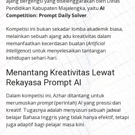
ajang bergengsi yang diselenggarakan oleh Dinas
Pendidikan Kabupaten Majalengka, yaitu
AI
Competition: Prompt Daily Solver
.
Kompetisi ini bukan sekadar lomba akademik biasa,
melainkan sebuah ajang adu kreativitas dalam
memanfaatkan kecerdasan buatan (
Artificial
Intelligence
) untuk menyelesaikan tantangan
kehidupan sehari-hari.
Menantang Kreativitas Lewat
Rekayasa Prompt AI
Dalam kompetisi ini, Azhar ditantang untuk
merumuskan
prompt
(perintah) AI yang presisi dan
kreatif. Tugasnya adalah menyusun sebuah jadwal
belajar Bahasa Inggris yang tidak hanya efektif, tetapi
juga adaptif bagi pelajar masa kini.