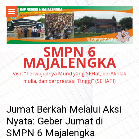
Lompat
ke
konten
SMPN 6
MAJALENGKA
Visi : “Terwujudnya Murid yang SEHat, berAkhlak
mulia, dan berprestasi TInggi" (SEHATI)
Jumat Berkah Melalui Aksi
Nyata: Geber Jumat di
SMPN 6 Majalengka