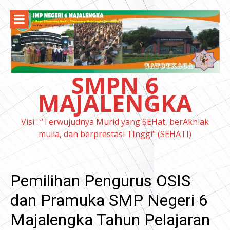
Lompat
ke
konten
SMPN 6
MAJALENGKA
Visi : “Terwujudnya Murid yang SEHat, berAkhlak
mulia, dan berprestasi TInggi" (SEHATI)
Pemilihan Pengurus OSIS
dan Pramuka SMP Negeri 6
Majalengka Tahun Pelajaran