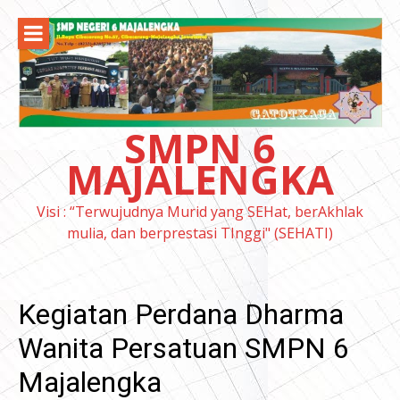
Lompat
ke
konten
SMPN 6
MAJALENGKA
Visi : “Terwujudnya Murid yang SEHat, berAkhlak
mulia, dan berprestasi TInggi" (SEHATI)
Kegiatan Perdana Dharma
Wanita Persatuan SMPN 6
Majalengka