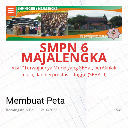
Lompat
ke
konten
SMPN 6
MAJALENGKA
Visi : “Terwujudnya Murid yang SEHat, berAkhlak
mulia, dan berprestasi TInggi" (SEHATI)
Membuat Peta
Herningsih, S.Pd.
12/10/2022
0