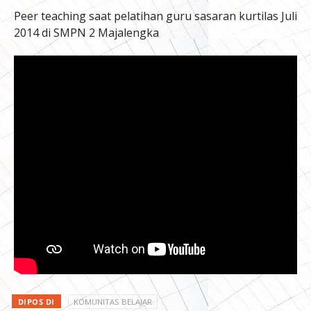
Peer teaching saat pelatihan guru sasaran kurtilas Juli
2014 di SMPN 2 Majalengka
DIPOS DI
KOMUNITAS BELAJAR