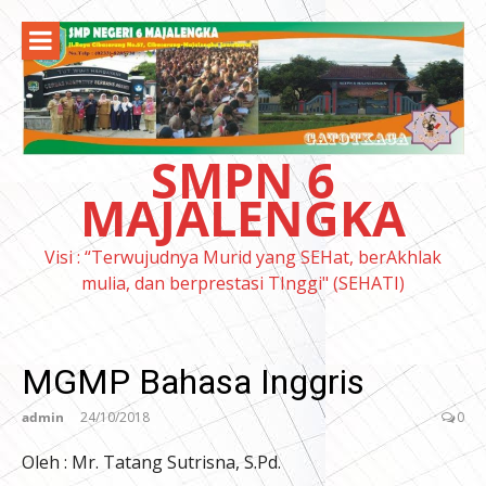
Lompat
ke
konten
SMPN 6
MAJALENGKA
Visi : “Terwujudnya Murid yang SEHat, berAkhlak
mulia, dan berprestasi TInggi" (SEHATI)
MGMP Bahasa Inggris
admin
24/10/2018
0
Oleh : Mr. Tatang Sutrisna, S.Pd.