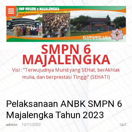
Lompat
ke
konten
SMPN 6
MAJALENGKA
Visi : “Terwujudnya Murid yang SEHat, berAkhlak
mulia, dan berprestasi TInggi" (SEHATI)
Pelaksanaan ANBK SMPN 6
Majalengka Tahun 2023
admin
12/11/2023
0