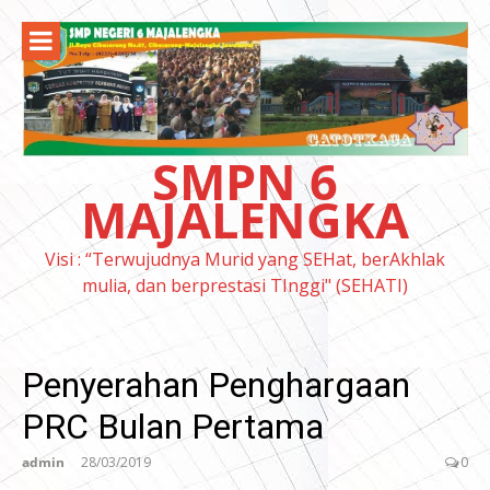
Lompat
ke
konten
SMPN 6
MAJALENGKA
Visi : “Terwujudnya Murid yang SEHat, berAkhlak
mulia, dan berprestasi TInggi" (SEHATI)
Penyerahan Penghargaan
PRC Bulan Pertama
admin
28/03/2019
0