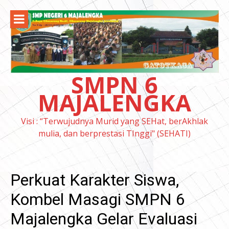
Lompat
ke
konten
SMPN 6
MAJALENGKA
Visi : “Terwujudnya Murid yang SEHat, berAkhlak
mulia, dan berprestasi TInggi" (SEHATI)
Perkuat Karakter Siswa,
Kombel Masagi SMPN 6
Majalengka Gelar Evaluasi