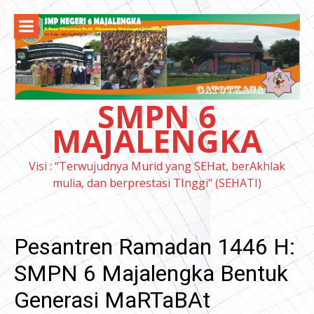
Lompat
ke
konten
SMPN 6
MAJALENGKA
Visi : “Terwujudnya Murid yang SEHat, berAkhlak
mulia, dan berprestasi TInggi" (SEHATI)
Pesantren Ramadan 1446 H:
SMPN 6 Majalengka Bentuk
Generasi MaRTaBAt