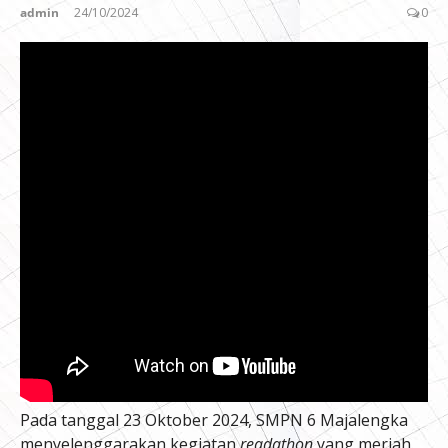
admin
24/10/2024
0
Pada tanggal 23 Oktober 2024, SMPN 6 Majalengka
menyelenggarakan kegiatan
readathon
yang meriah.