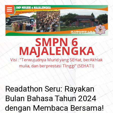
Lompat
ke
konten
SMPN 6
MAJALENGKA
Visi : “Terwujudnya Murid yang SEHat, berAkhlak
mulia, dan berprestasi TInggi" (SEHATI)
Readathon Seru: Rayakan
Bulan Bahasa Tahun 2024
dengan Membaca Bersama!