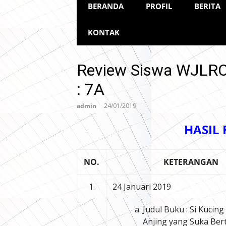
BERANDA
PROFIL
BERITA
KONTAK
Review Siswa WJLRC 
: 7A
admin
24/01/2019
HASIL
NO.
KETERANGAN
1.
24 Januari 2019
Judul Buku : Si Kucing
Anjing yang Suka Ber