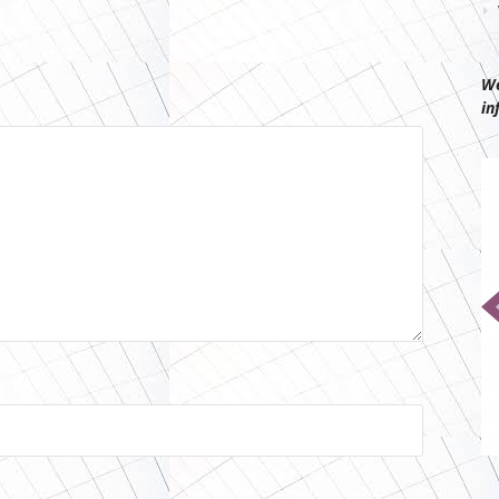
We
in