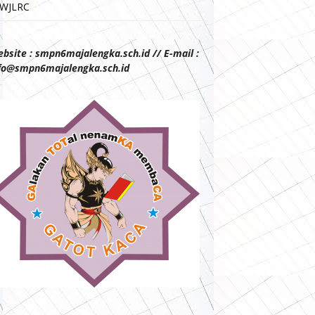
WJLRC
bsite : smpn6majalengka.sch.id // E-mail :
fo@smpn6majalengka.sch.id