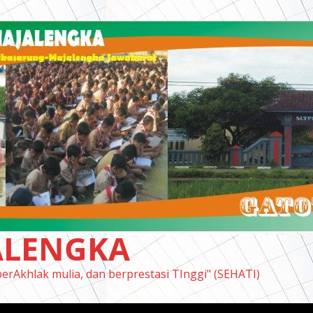
ALENGKA
berAkhlak mulia, dan berprestasi TInggi" (SEHATI)