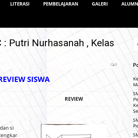
LITERASI
PEMBELAJARAN
GALERI
ALUMN
: Putri Nurhasanah , Kelas
CA
U
0
P
 REVIEW SISWA
Ke
Ma
SM
REVIEW
Pe
Ke
Se
SM
Pe
 dan si
SM
tengkar