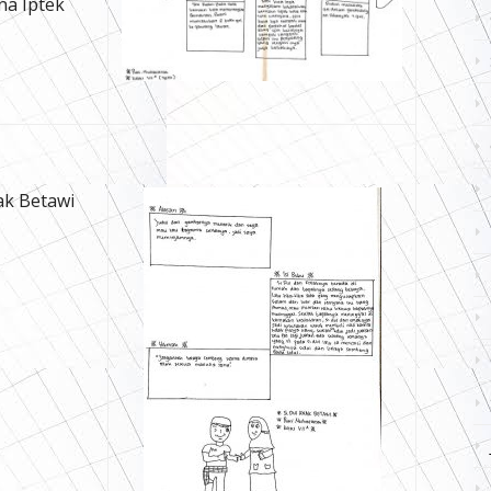
na Iptek
nak Betawi