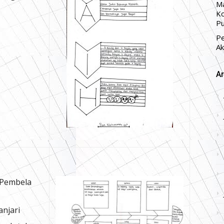
Ma
Ko
Pu
P
Ak
Ar
 Pembela
njari