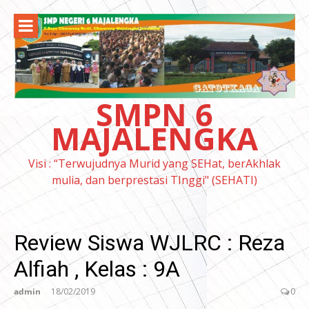
Lompat
ke
konten
SMPN 6
MAJALENGKA
Visi : “Terwujudnya Murid yang SEHat, berAkhlak
mulia, dan berprestasi TInggi" (SEHATI)
Review Siswa WJLRC : Reza
Alfiah , Kelas : 9A
admin
18/02/2019
0