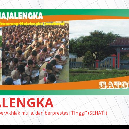
ALENGKA
berAkhlak mulia, dan berprestasi TInggi" (SEHATI)