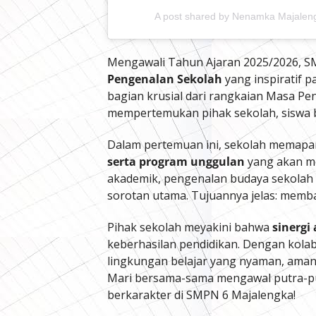
A post shared by Nenamka Majale
Mengawali Tahun Ajaran 2025/2026, S
Pengenalan Sekolah
yang inspiratif p
bagian krusial dari rangkaian Masa P
mempertemukan pihak sekolah, siswa b
Dalam pertemuan ini, sekolah memapa
serta program unggulan
yang akan me
akademik, pengenalan budaya sekolah y
sorotan utama. Tujuannya jelas: mem
Pihak sekolah meyakini bahwa
sinergi
keberhasilan pendidikan. Dengan kolab
lingkungan belajar yang nyaman, aman,
Mari bersama-sama mengawal putra-put
berkarakter di SMPN 6 Majalengka!