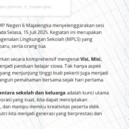
ngka (@smpn_6_majalengka)
MP Negeri 6 Majalengka menyelenggarakan sesi
ada Selasa, 15 Juli 2025. Kegiatan ini merupakan
engenalan Lingkungan Sekolah (MPLS) yang
aru, serta orang tua.
rkan secara komprehensif mengenai
Visi, Misi,
njadi panduan belajar siswa. Tak hanya aspek
ang menjunjung tinggi budi pekerti juga menjadi
bangun pemahaman bersama sejak hari pertama.
 antara sekolah dan keluarga
adalah kunci utama
orasi yang kuat, kita dapat menciptakan
 dan mampu memicu kreativitas peserta didik.
ri kita menjadi generasi yang berprestasi dan