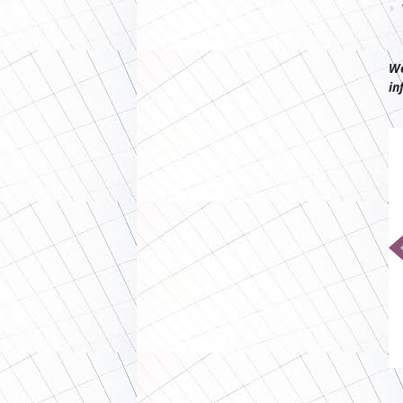
We
in