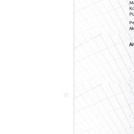
Ma
Ko
Pu
P
Ak
Ar