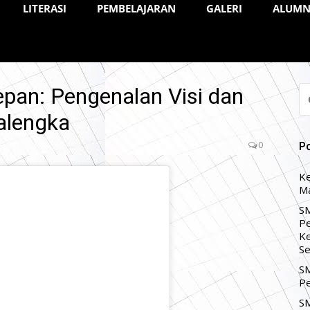
LITERASI
PEMBELAJARAN
GALERI
ALUMN
pan: Pengenalan Visi dan
CA
U
alengka
0
P
Ke
Ma
SM
Pe
Ke
Se
SM
Pe
SM