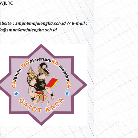
WJLRC
bsite : smpn6majalengka.sch.id // E-mail :
fo@smpn6majalengka.sch.id