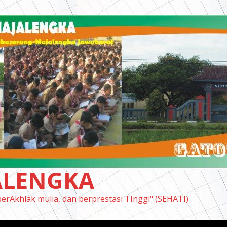
ALENGKA
berAkhlak mulia, dan berprestasi TInggi" (SEHATI)