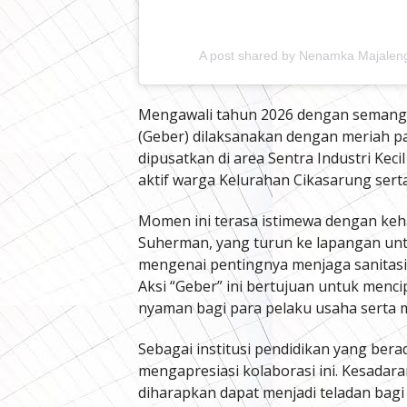
A post shared by Nenamka Majale
Mengawali tahun 2026 dengan semanga
(Geber) dilaksanakan dengan meriah pa
dipusatkan di area Sentra Industri Keci
aktif warga Kelurahan Cikasarung serta
Momen ini terasa istimewa dengan keh
Suherman, yang turun ke lapangan un
mengenai pentingnya menjaga sanitasi 
Aksi “Geber” ini bertujuan untuk menci
nyaman bagi para pelaku usaha serta m
Sebagai institusi pendidikan yang ber
mengapresiasi kolaborasi ini. Kesadar
diharapkan dapat menjadi teladan bagi