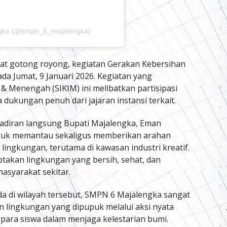
ngka (@smpn_6_majalengka)
t gotong royong, kegiatan Gerakan Kebersihan
da Jumat, 9 Januari 2026. Kegiatan yang
l & Menengah (SIKIM) ini melibatkan partisipasi
 dukungan penuh dari jajaran instansi terkait.
adiran langsung Bupati Majalengka, Eman
tuk memantau sekaligus memberikan arahan
lingkungan, terutama di kawasan industri kreatif.
ptakan lingkungan yang bersih, sehat, dan
asyarakat sekitar.
ada di wilayah tersebut, SMPN 6 Majalengka sangat
an lingkungan yang dipupuk melalui aksi nyata
 para siswa dalam menjaga kelestarian bumi.