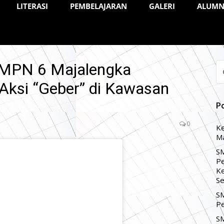
LITERASI
PEMBELAJARAN
GALERI
ALUMN
 SMPN 6 Majalengka
CA
U
 Aksi “Geber” di Kawasan
P
0
Ke
Ma
SM
Pe
Ke
Se
SM
Pe
SM