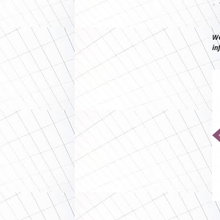
We
in