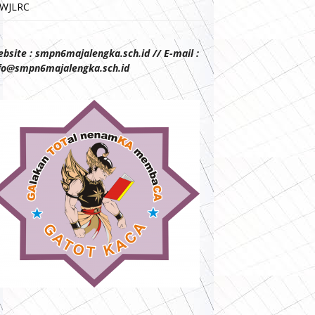
WJLRC
bsite : smpn6majalengka.sch.id // E-mail :
fo@smpn6majalengka.sch.id