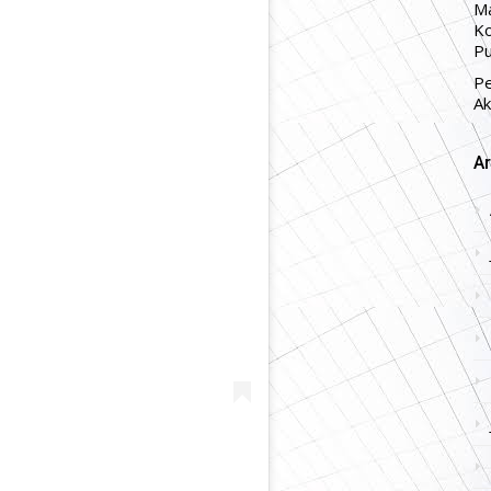
Ma
Ko
Pu
P
Ak
Ar