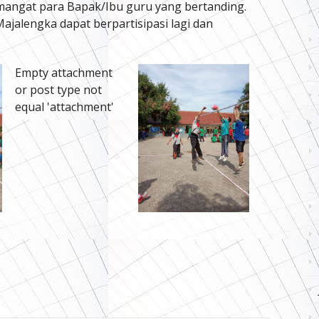
semangat para Bapak/Ibu guru yang bertanding.
jalengka dapat berpartisipasi lagi dan
Empty attachment
or post type not
equal 'attachment'