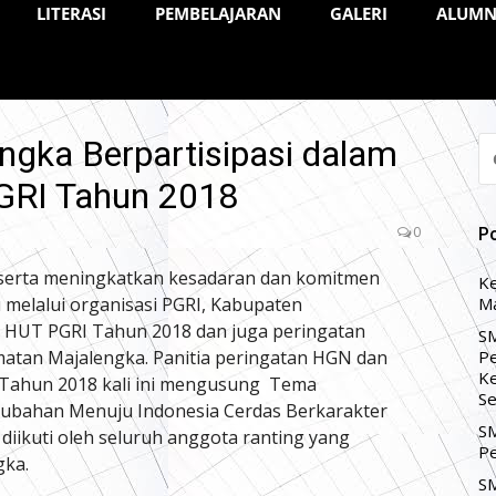
LITERASI
PEMBELAJARAN
GALERI
ALUMN
ngka Berpartisipasi dalam
CA
U
GRI Tahun 2018
0
P
serta meningkatkan kesadaran dan komitmen
Ke
melalui organisasi PGRI, Kabupaten
Ma
 HUT PGRI Tahun 2018 dan juga peringatan
SM
atan Majalengka. Panitia peringatan HGN dan
Pe
Ke
Tahun 2018 kali ini mengusung Tema
Se
ubahan Menuju Indonesia Cerdas Berkarakter
SM
i diikuti oleh seluruh anggota ranting yang
Pe
gka.
SM