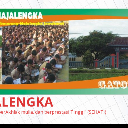
ALENGKA
berAkhlak mulia, dan berprestasi TInggi" (SEHATI)