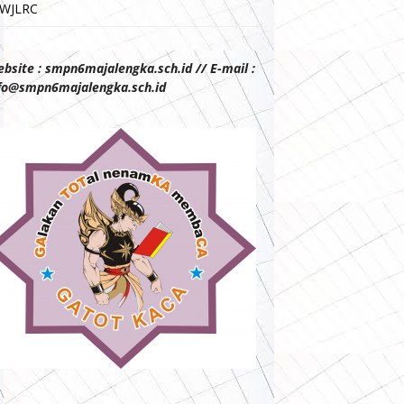
WJLRC
bsite : smpn6majalengka.sch.id // E-mail :
fo@smpn6majalengka.sch.id