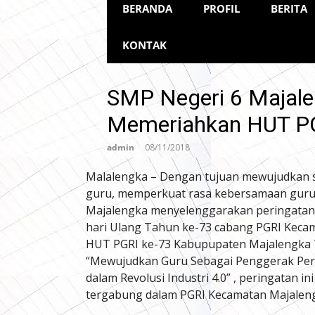
BERANDA
PROFIL
BERITA
KONTAK
SMP Negeri 6 Majale
Memeriahkan HUT P
admin
08/11/2018
Malalengka – Dengan tujuan mewujudkan 
guru, memperkuat rasa kebersamaan guru 
Majalengka menyelenggarakan peringatan
hari Ulang Tahun ke-73 cabang PGRI Kecam
HUT PGRI ke-73 Kabupupaten Majalengka 
“Mewujudkan Guru Sebagai Penggerak Per
dalam Revolusi Industri 4.0” , peringatan in
tergabung dalam PGRI Kecamatan Majalen