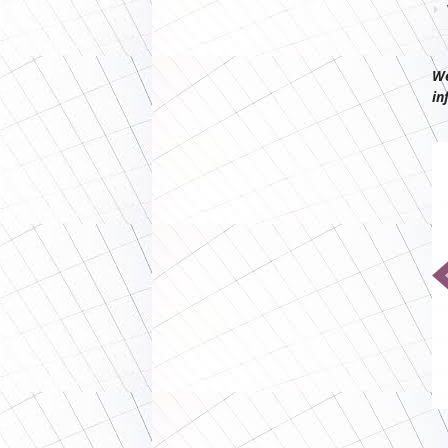
We
in