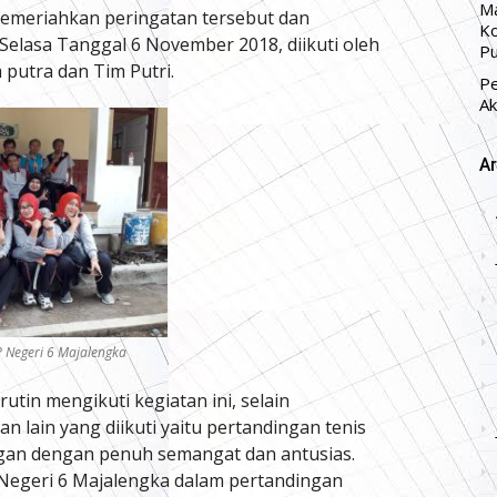
Ma
memeriahkan peringatan tersebut dan
Ko
 Selasa Tanggal 6 November 2018, diikuti oleh
Pu
putra dan Tim Putri.
P
Ak
Ar
P Negeri 6 Majalengka
tin mengikuti kegiatan ini, selain
n lain yang diikuti yaitu pertandingan tenis
ngan dengan penuh semangat dan antusias.
egeri 6 Majalengka dalam pertandingan