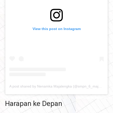
View this post on Instagram
A post shared by Nenamka Majalengka (@smpn_6_majalengka)
Harapan ke Depan