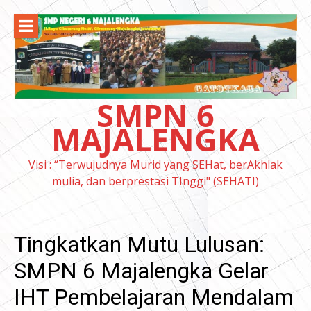
Lompat
ke
konten
SMPN 6
MAJALENGKA
Visi : “Terwujudnya Murid yang SEHat, berAkhlak
mulia, dan berprestasi TInggi" (SEHATI)
Tingkatkan Mutu Lulusan:
SMPN 6 Majalengka Gelar
IHT Pembelajaran Mendalam