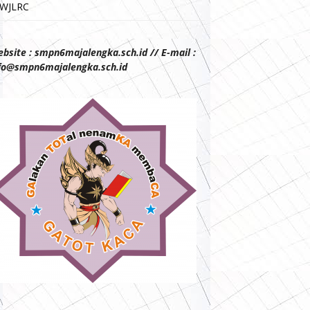
WJLRC
bsite : smpn6majalengka.sch.id // E-mail :
fo@smpn6majalengka.sch.id