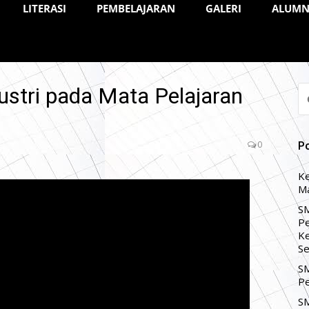
LITERASI
PEMBELAJARAN
GALERI
ALUMN
stri pada Mata Pelajaran
CA
U
0
P
Ke
Ma
SM
Pe
Ke
Se
SM
Pe
SM