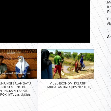
Ma
Ko
Pu
P
Ak
Ar
NJUNGI SALAH SATU
Video EKONOMI KREATIF
BRIK GENTENG DI
PEMBUATAN BATA [IPS dan BTIK]
ALENGKA KELAS 9A
POK 1#Tugas tik&ips