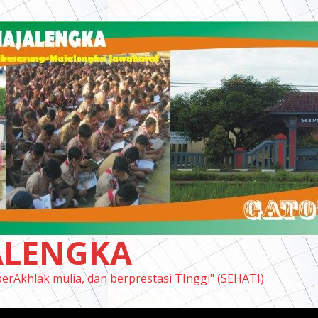
ALENGKA
berAkhlak mulia, dan berprestasi TInggi" (SEHATI)