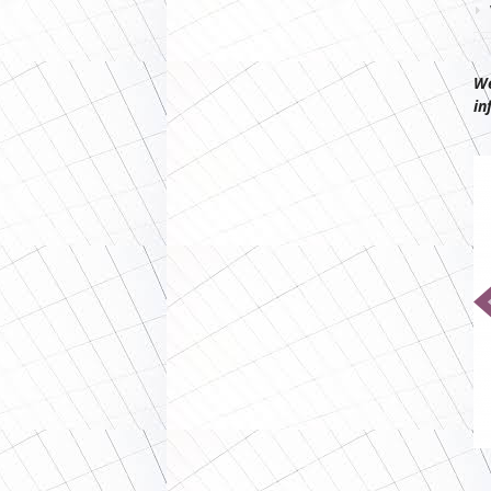
We
in